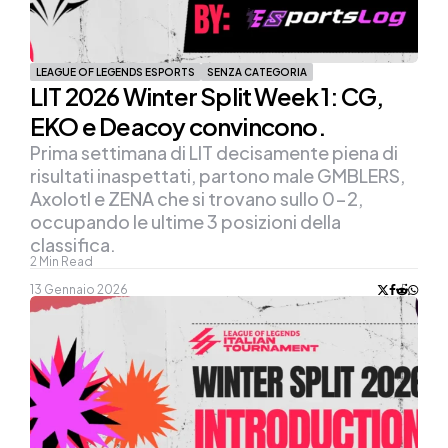
LEAGUE OF LEGENDS ESPORTS
SENZA CATEGORIA
LIT 2026 Winter Split Week 1: CG,
EKO e Deacoy convincono.
Prima settimana di LIT decisamente piena di
risultati inaspettati, partono male GMBLERS,
Axolotl e ZENA che si trovano sullo 0-2,
occupando le ultime 3 posizioni della
classifica.
2
Min Read
13 Gennaio 2026