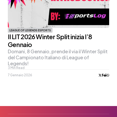
LEAGUE OF LEGENDS ESPORTS
Il LIT 2026 Winter Split inizia l’8
Gennaio
Domani, 8 Gennaio, prende il via il Winter Split
del Campionato Italiano di League of
Legends!
3
Min Read
7 Gennaio 2026