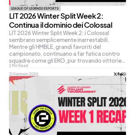
LEAGUE OF LEGENDS ESPORTS
LIT 2026 Winter Split Week 2:
Continua il dominio dei Colossal
LIT 2026 Winter Split Week 2: i Colossal
sembrano semplicemente inarrestabili.
Mentre gli HMBLE, grandi favoriti del
campionato, continuano a far fatica contro
squadre come gli EKO, pur trovando vittorie…
2
Min Read
21 Gennaio 2026