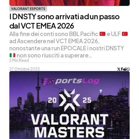
VALORANT ESPORTS
I DNSTY sono arrivati ad un passo
dal VCT EMEA 2026
Alla fine dei conti sono BBL Pacific
e ULF
ad Ascendere nel VCT EMEA 2026,
nonostante una run EPOCALE i nostri DNSTY
non sono riusciti a superare…
2
Min Read
27 Ottobre 2025