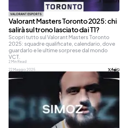
VALORANT ESPORTS
Valorant Masters Toronto 2025: chi
salirà sul trono lasciato dai T1?
Scopri tutto sul Valorant Masters Toronto
2025: squadre qualificate, calendario, dove
guardarlo e le ultime sorprese dal mondo
VCT.
2
Min Read
22 Maggio 2025