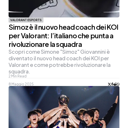
VALORANT ESPORTS
Simoz è il nuovo head coach dei KOI
per Valorant: l’italiano che punta a
rivoluzionare la squadra
Scopri come Simone "Simoz" Giovannini è
diventato il nuovo head coach dei KOI per
Valorant e come potrebbe rivoluzionare la
squadra.
2
Min Read
8 Maggio 2025