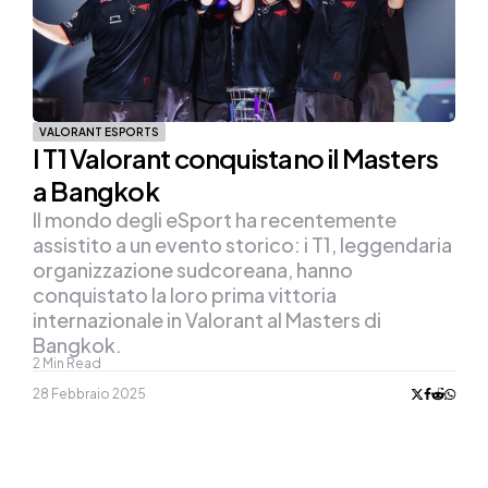
VALORANT ESPORTS
I T1 Valorant conquistano il Masters
a Bangkok
Il mondo degli eSport ha recentemente
assistito a un evento storico: i T1, leggendaria
organizzazione sudcoreana, hanno
conquistato la loro prima vittoria
internazionale in Valorant al Masters di
Bangkok.
2
Min Read
28 Febbraio 2025