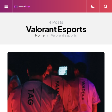
Menu
S
4 Posts
Valorant Esports
Home
Valorant Esports